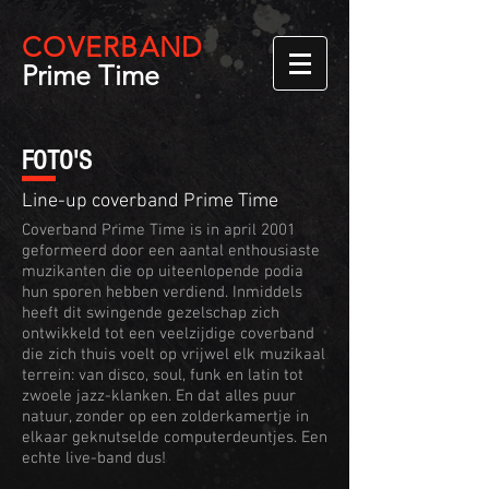
COVER
BAND
Prime Time
FOTO'S
Line-up coverband Prime Time
Coverband Prime Time is in april 2001
geformeerd door een aantal enthousiaste
muzikanten die op uiteenlopende podia
hun sporen hebben verdiend. Inmiddels
heeft dit swingende gezelschap zich
ontwikkeld tot een veelzijdige coverband
die zich thuis voelt op vrijwel elk muzikaal
terrein: van disco, soul, funk en latin tot
zwoele jazz-klanken. En dat alles puur
natuur, zonder op een zolderkamertje in
elkaar geknutselde computerdeuntjes. Een
echte live-band dus!