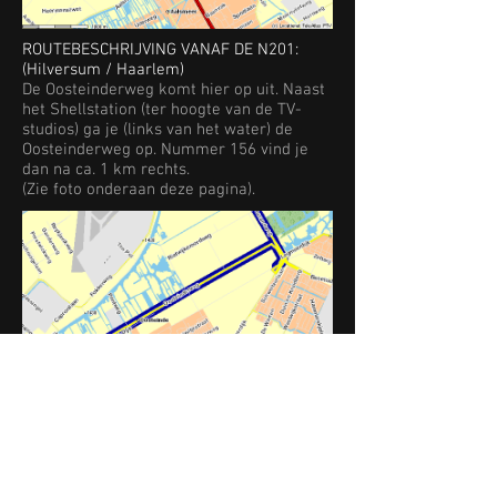
ROUTEBESCHRIJVING VANAF DE N201:
(Hilversum / Haarlem)
De Oosteinderweg komt hier op uit. Naast
het Shellstation (ter hoogte van de TV-
studios) ga je (links van het water) de
Oosteinderweg op. Nummer 156 vind je
dan na ca. 1 km rechts.
(Zie foto onderaan deze pagina).
ROUTEBESCHRIJVING VANAF DE A9
Neem afslag Aalsmeer. Volg de richting
Aalsmeer langs de ringvaart en sla bij de
ophaalbrug linksaf – neem rotonde