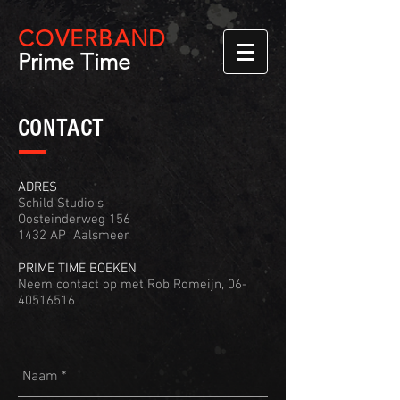
COVER
BAND
Prime Time
CONTACT
ADRES
Schild Studio's
Oosteinderweg 156
1432 AP Aalsmeer
PRIME TIME BOEKEN
Neem contact op met Rob Romeijn,
06-
40516516