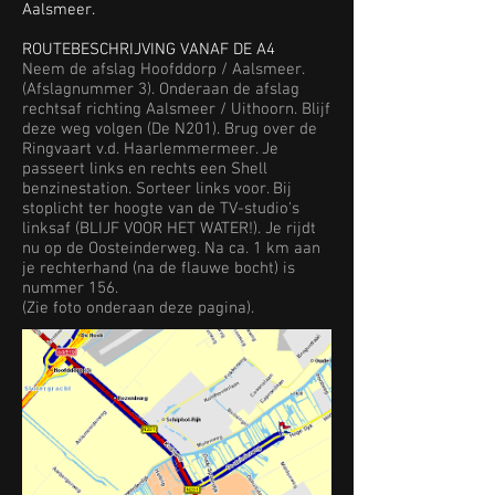
Aalsmeer.
ROUTEBESCHRIJVING VANAF DE A4
Neem de afslag Hoofddorp / Aalsmeer.
(Afslagnummer 3). Onderaan de afslag
rechtsaf richting Aalsmeer / Uithoorn. Blijf
deze weg volgen (De N201). Brug over de
Ringvaart v.d. Haarlemmermeer. Je
passeert links en rechts een Shell
benzinestation. Sorteer links voor. Bij
stoplicht ter hoogte van de TV-studio's
linksaf (BLIJF VOOR HET WATER!). Je rijdt
nu op de Oosteinderweg. Na ca. 1 km aan
je rechterhand (na de flauwe bocht) is
nummer 156.
(Zie foto onderaan deze pagina).